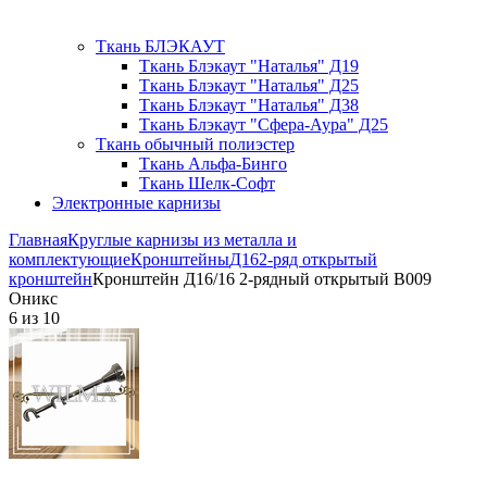
Ткань БЛЭКАУТ
Ткань Блэкаут "Наталья" Д19
Ткань Блэкаут "Наталья" Д25
Ткань Блэкаут "Наталья" Д38
Ткань Блэкаут "Сфера-Аура" Д25
Ткань обычный полиэстер
Ткань Альфа-Бинго
Ткань Шелк-Софт
Электронные карнизы
Главная
Круглые карнизы из металла и
комплектующие
Кронштейны
Д16
2-ряд открытый
кронштейн
Кронштейн Д16/16 2-рядный открытый В009
Оникс
6
из
10