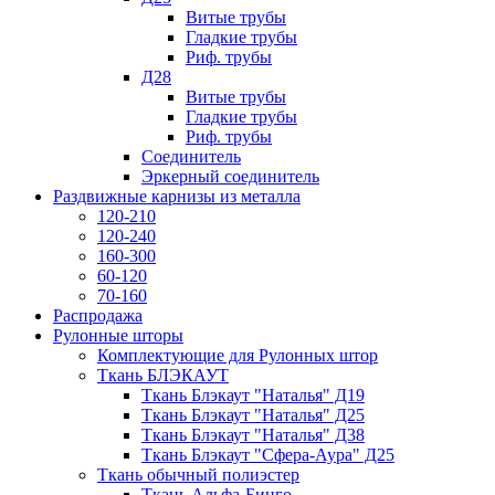
Витые трубы
Гладкие трубы
Риф. трубы
Д28
Витые трубы
Гладкие трубы
Риф. трубы
Соединитель
Эркерный соединитель
Раздвижные карнизы из металла
120-210
120-240
160-300
60-120
70-160
Распродажа
Рулонные шторы
Комплектующие для Рулонных штор
Ткань БЛЭКАУТ
Ткань Блэкаут "Наталья" Д19
Ткань Блэкаут "Наталья" Д25
Ткань Блэкаут "Наталья" Д38
Ткань Блэкаут "Сфера-Аура" Д25
Ткань обычный полиэстер
Ткань Альфа-Бинго