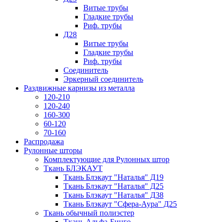
Витые трубы
Гладкие трубы
Риф. трубы
Д28
Витые трубы
Гладкие трубы
Риф. трубы
Соединитель
Эркерный соединитель
Раздвижные карнизы из металла
120-210
120-240
160-300
60-120
70-160
Распродажа
Рулонные шторы
Комплектующие для Рулонных штор
Ткань БЛЭКАУТ
Ткань Блэкаут "Наталья" Д19
Ткань Блэкаут "Наталья" Д25
Ткань Блэкаут "Наталья" Д38
Ткань Блэкаут "Сфера-Аура" Д25
Ткань обычный полиэстер
Ткань Альфа-Бинго