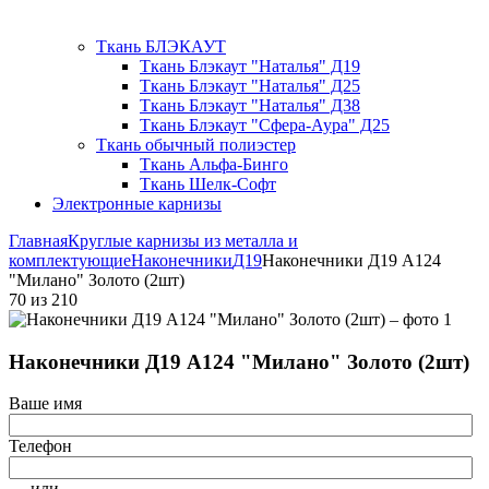
Ткань БЛЭКАУТ
Ткань Блэкаут "Наталья" Д19
Ткань Блэкаут "Наталья" Д25
Ткань Блэкаут "Наталья" Д38
Ткань Блэкаут "Сфера-Аура" Д25
Ткань обычный полиэстер
Ткань Альфа-Бинго
Ткань Шелк-Софт
Электронные карнизы
Главная
Круглые карнизы из металла и
комплектующие
Наконечники
Д19
Наконечники Д19 А124
"Милано" Золото (2шт)
70
из
210
Наконечники Д19 А124 "Милано" Золото (2шт)
Ваше имя
Телефон
— или —