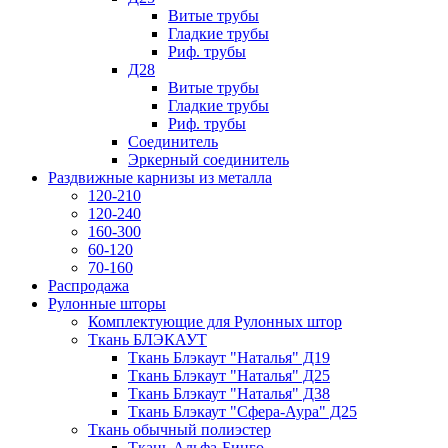
Витые трубы
Гладкие трубы
Риф. трубы
Д28
Витые трубы
Гладкие трубы
Риф. трубы
Соединитель
Эркерный соединитель
Раздвижные карнизы из металла
120-210
120-240
160-300
60-120
70-160
Распродажа
Рулонные шторы
Комплектующие для Рулонных штор
Ткань БЛЭКАУТ
Ткань Блэкаут "Наталья" Д19
Ткань Блэкаут "Наталья" Д25
Ткань Блэкаут "Наталья" Д38
Ткань Блэкаут "Сфера-Аура" Д25
Ткань обычный полиэстер
Ткань Альфа-Бинго