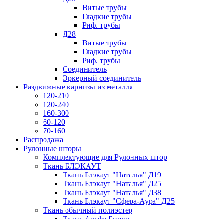
Витые трубы
Гладкие трубы
Риф. трубы
Д28
Витые трубы
Гладкие трубы
Риф. трубы
Соединитель
Эркерный соединитель
Раздвижные карнизы из металла
120-210
120-240
160-300
60-120
70-160
Распродажа
Рулонные шторы
Комплектующие для Рулонных штор
Ткань БЛЭКАУТ
Ткань Блэкаут "Наталья" Д19
Ткань Блэкаут "Наталья" Д25
Ткань Блэкаут "Наталья" Д38
Ткань Блэкаут "Сфера-Аура" Д25
Ткань обычный полиэстер
Ткань Альфа-Бинго