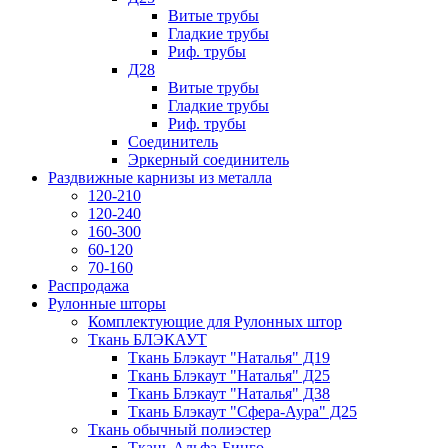
Витые трубы
Гладкие трубы
Риф. трубы
Д28
Витые трубы
Гладкие трубы
Риф. трубы
Соединитель
Эркерный соединитель
Раздвижные карнизы из металла
120-210
120-240
160-300
60-120
70-160
Распродажа
Рулонные шторы
Комплектующие для Рулонных штор
Ткань БЛЭКАУТ
Ткань Блэкаут "Наталья" Д19
Ткань Блэкаут "Наталья" Д25
Ткань Блэкаут "Наталья" Д38
Ткань Блэкаут "Сфера-Аура" Д25
Ткань обычный полиэстер
Ткань Альфа-Бинго