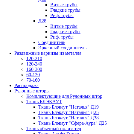
Витые трубы
Гладкие трубы
Риф. трубы
Д28
Витые трубы
Гладкие трубы
Риф. трубы
Соединитель
Эркерный соединитель
Раздвижные карнизы из металла
120-210
120-240
160-300
60-120
70-160
Распродажа
Рулонные шторы
Комплектующие для Рулонных штор
Ткань БЛЭКАУТ
Ткань Блэкаут "Наталья" Д19
Ткань Блэкаут "Наталья" Д25
Ткань Блэкаут "Наталья" Д38
Ткань Блэкаут "Сфера-Аура" Д25
Ткань обычный полиэстер
Ткань Альфа-Бинго