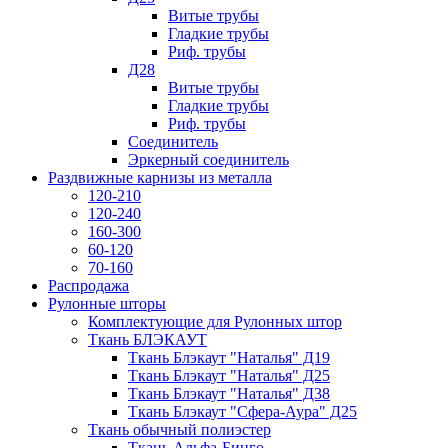
Витые трубы
Гладкие трубы
Риф. трубы
Д28
Витые трубы
Гладкие трубы
Риф. трубы
Соединитель
Эркерный соединитель
Раздвижные карнизы из металла
120-210
120-240
160-300
60-120
70-160
Распродажа
Рулонные шторы
Комплектующие для Рулонных штор
Ткань БЛЭКАУТ
Ткань Блэкаут "Наталья" Д19
Ткань Блэкаут "Наталья" Д25
Ткань Блэкаут "Наталья" Д38
Ткань Блэкаут "Сфера-Аура" Д25
Ткань обычный полиэстер
Ткань Альфа-Бинго