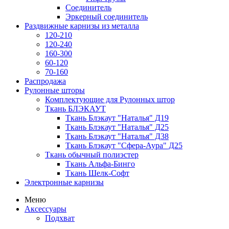
Соединитель
Эркерный соединитель
Раздвижные карнизы из металла
120-210
120-240
160-300
60-120
70-160
Распродажа
Рулонные шторы
Комплектующие для Рулонных штор
Ткань БЛЭКАУТ
Ткань Блэкаут "Наталья" Д19
Ткань Блэкаут "Наталья" Д25
Ткань Блэкаут "Наталья" Д38
Ткань Блэкаут "Сфера-Аура" Д25
Ткань обычный полиэстер
Ткань Альфа-Бинго
Ткань Шелк-Софт
Электронные карнизы
Меню
Аксессуары
Подхват