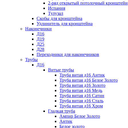
2-ряд открытый потолочный кронштейн
Испания
Тулузал
Скобы для кронштейна
Удлинитель для кронштейна
Наконечники
Д16
Д19
Д25
Д28
Переходники для наконечников
Трубы
Д16
Витые трубы
Труба витая д16 Антик
Труба витая д16 Белое Золото
Труба витая д16 Золото
Труба витая д16 Медь
Труба витая д16 Сатин
Труба витая д16 Сталь
Труба витая д16 Хром
Гладкая труба
Ампир Белое Золото
Антик
Белое золото