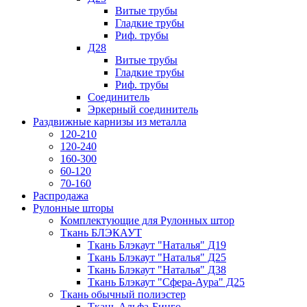
Витые трубы
Гладкие трубы
Риф. трубы
Д28
Витые трубы
Гладкие трубы
Риф. трубы
Соединитель
Эркерный соединитель
Раздвижные карнизы из металла
120-210
120-240
160-300
60-120
70-160
Распродажа
Рулонные шторы
Комплектующие для Рулонных штор
Ткань БЛЭКАУТ
Ткань Блэкаут "Наталья" Д19
Ткань Блэкаут "Наталья" Д25
Ткань Блэкаут "Наталья" Д38
Ткань Блэкаут "Сфера-Аура" Д25
Ткань обычный полиэстер
Ткань Альфа-Бинго