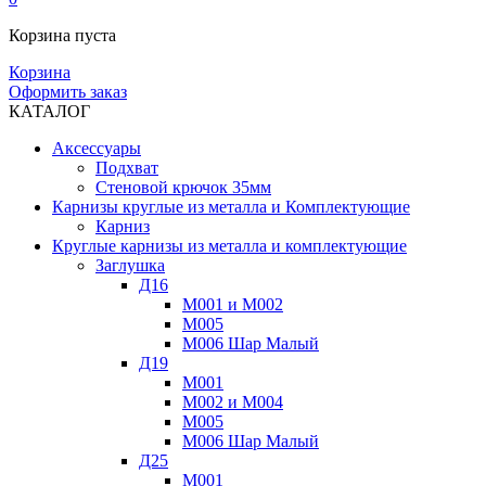
Корзина пуста
Корзина
Оформить заказ
КАТАЛОГ
Аксессуары
Подхват
Стеновой крючок 35мм
Карнизы круглые из металла и Комплектующие
Карниз
Круглые карнизы из металла и комплектующие
Заглушка
Д16
М001 и М002
М005
М006 Шар Малый
Д19
М001
М002 и М004
М005
М006 Шар Малый
Д25
М001