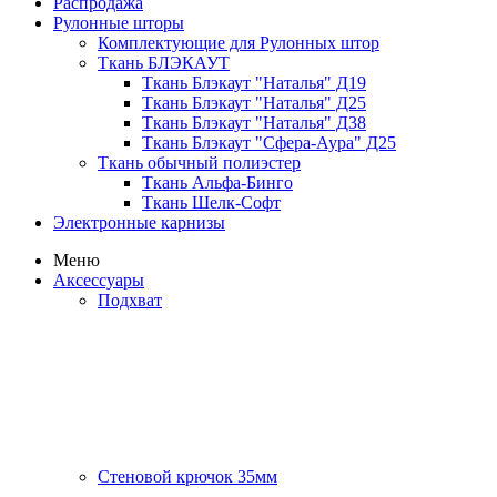
Распродажа
Рулонные шторы
Комплектующие для Рулонных штор
Ткань БЛЭКАУТ
Ткань Блэкаут "Наталья" Д19
Ткань Блэкаут "Наталья" Д25
Ткань Блэкаут "Наталья" Д38
Ткань Блэкаут "Сфера-Аура" Д25
Ткань обычный полиэстер
Ткань Альфа-Бинго
Ткань Шелк-Софт
Электронные карнизы
Меню
Аксессуары
Подхват
Стеновой крючок 35мм