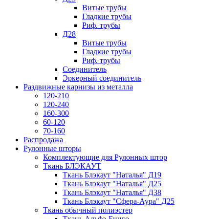
Витые трубы
Гладкие трубы
Риф. трубы
Д28
Витые трубы
Гладкие трубы
Риф. трубы
Соединитель
Эркерный соединитель
Раздвижные карнизы из металла
120-210
120-240
160-300
60-120
70-160
Распродажа
Рулонные шторы
Комплектующие для Рулонных штор
Ткань БЛЭКАУТ
Ткань Блэкаут "Наталья" Д19
Ткань Блэкаут "Наталья" Д25
Ткань Блэкаут "Наталья" Д38
Ткань Блэкаут "Сфера-Аура" Д25
Ткань обычный полиэстер
Ткань Альфа-Бинго