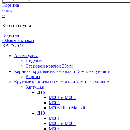
Корзина
0 шт.
0
Корзина пуста
Корзина
Оформить заказ
КАТАЛОГ
Аксессуары
Подхват
Стеновой крючок 35мм
Карнизы круглые из металла и Комплектующие
Карниз
Круглые карнизы из металла и комплектующие
Заглушка
Д16
М001 и М002
М005
М006 Шар Малый
Д19
М001
М002 и М004
М005