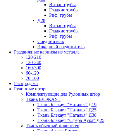
Витые трубы
Гладкие трубы
Риф. трубы
Д28
Витые трубы
Гладкие трубы
Риф. трубы
Соединитель
Эркерный соединитель
Раздвижные карнизы из металла
120-210
120-240
160-300
60-120
70-160
Распродажа
Рулонные шторы
Комплектующие для Рулонных штор
Ткань БЛЭКАУТ
Ткань Блэкаут "Наталья" Д19
Ткань Блэкаут "Наталья" Д25
Ткань Блэкаут "Наталья" Д38
Ткань Блэкаут "Сфера-Аура" Д25
Ткань обычный полиэстер
Ткань Альфа-Бинго