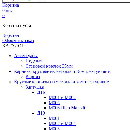
Корзина
0 шт.
0
Корзина пуста
Корзина
Оформить заказ
КАТАЛОГ
Аксессуары
Подхват
Стеновой крючок 35мм
Карнизы круглые из металла и Комплектующие
Карниз
Круглые карнизы из металла и комплектующие
Заглушка
Д16
М001 и М002
М005
М006 Шар Малый
Д19
М001
М002 и М004
М005