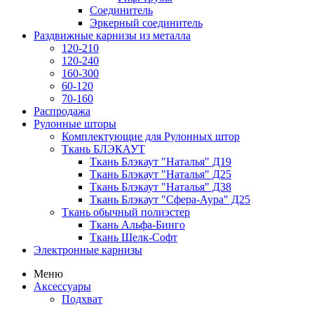
Соединитель
Эркерный соединитель
Раздвижные карнизы из металла
120-210
120-240
160-300
60-120
70-160
Распродажа
Рулонные шторы
Комплектующие для Рулонных штор
Ткань БЛЭКАУТ
Ткань Блэкаут "Наталья" Д19
Ткань Блэкаут "Наталья" Д25
Ткань Блэкаут "Наталья" Д38
Ткань Блэкаут "Сфера-Аура" Д25
Ткань обычный полиэстер
Ткань Альфа-Бинго
Ткань Шелк-Софт
Электронные карнизы
Меню
Аксессуары
Подхват