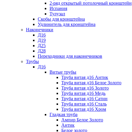
2-ряд открытый потолочный кронштейн
Испания
Тулузал
Скобы для кронштейна
Удлинитель для кронштейна
Наконечники
Д16
Д19
Д25
Д28
Переходники для наконечников
Трубы
Д16
Витые трубы
Труба витая д16 Антик
Труба витая д16 Белое Золото
Труба витая д16 Золото
Труба витая д16 Медь
Труба витая д16 Сатин
Труба витая д16 Сталь
Труба витая д16 Хром
Гладкая труба
Ампир Белое Золото
Антик
Белое золото