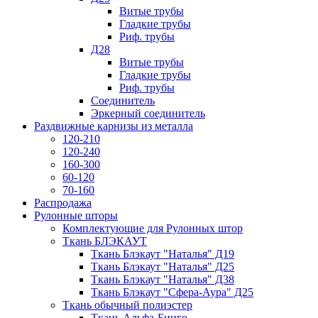
Витые трубы
Гладкие трубы
Риф. трубы
Д28
Витые трубы
Гладкие трубы
Риф. трубы
Соединитель
Эркерный соединитель
Раздвижные карнизы из металла
120-210
120-240
160-300
60-120
70-160
Распродажа
Рулонные шторы
Комплектующие для Рулонных штор
Ткань БЛЭКАУТ
Ткань Блэкаут "Наталья" Д19
Ткань Блэкаут "Наталья" Д25
Ткань Блэкаут "Наталья" Д38
Ткань Блэкаут "Сфера-Аура" Д25
Ткань обычный полиэстер
Ткань Альфа-Бинго