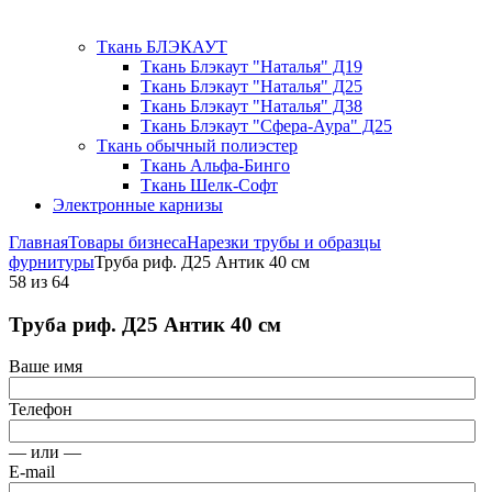
Ткань БЛЭКАУТ
Ткань Блэкаут "Наталья" Д19
Ткань Блэкаут "Наталья" Д25
Ткань Блэкаут "Наталья" Д38
Ткань Блэкаут "Сфера-Аура" Д25
Ткань обычный полиэстер
Ткань Альфа-Бинго
Ткань Шелк-Софт
Электронные карнизы
Главная
Товары бизнеса
Нарезки трубы и образцы
фурнитуры
Труба риф. Д25 Антик 40 см
58
из
64
Труба риф. Д25 Антик 40 см
Ваше имя
Телефон
— или —
E-mail