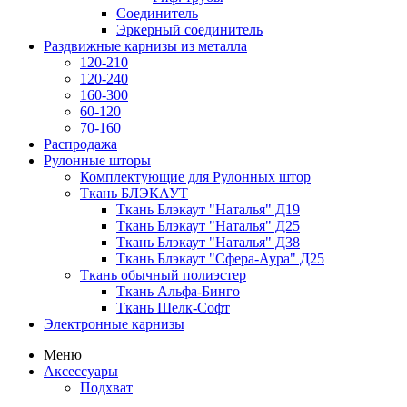
Соединитель
Эркерный соединитель
Раздвижные карнизы из металла
120-210
120-240
160-300
60-120
70-160
Распродажа
Рулонные шторы
Комплектующие для Рулонных штор
Ткань БЛЭКАУТ
Ткань Блэкаут "Наталья" Д19
Ткань Блэкаут "Наталья" Д25
Ткань Блэкаут "Наталья" Д38
Ткань Блэкаут "Сфера-Аура" Д25
Ткань обычный полиэстер
Ткань Альфа-Бинго
Ткань Шелк-Софт
Электронные карнизы
Меню
Аксессуары
Подхват