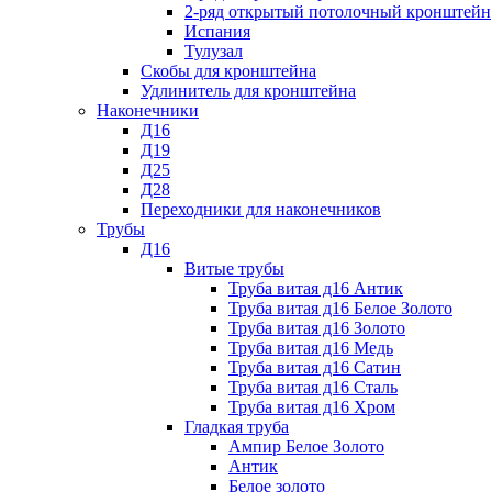
2-ряд открытый потолочный кронштейн
Испания
Тулузал
Скобы для кронштейна
Удлинитель для кронштейна
Наконечники
Д16
Д19
Д25
Д28
Переходники для наконечников
Трубы
Д16
Витые трубы
Труба витая д16 Антик
Труба витая д16 Белое Золото
Труба витая д16 Золото
Труба витая д16 Медь
Труба витая д16 Сатин
Труба витая д16 Сталь
Труба витая д16 Хром
Гладкая труба
Ампир Белое Золото
Антик
Белое золото