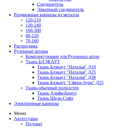
Соединитель
Эркерный соединитель
Раздвижные карнизы из металла
120-210
120-240
160-300
60-120
70-160
Распродажа
Рулонные шторы
Комплектующие для Рулонных штор
Ткань БЛЭКАУТ
Ткань Блэкаут "Наталья" Д19
Ткань Блэкаут "Наталья" Д25
Ткань Блэкаут "Наталья" Д38
Ткань Блэкаут "Сфера-Аура" Д25
Ткань обычный полиэстер
Ткань Альфа-Бинго
Ткань Шелк-Софт
Электронные карнизы
Меню
Аксессуары
Подхват