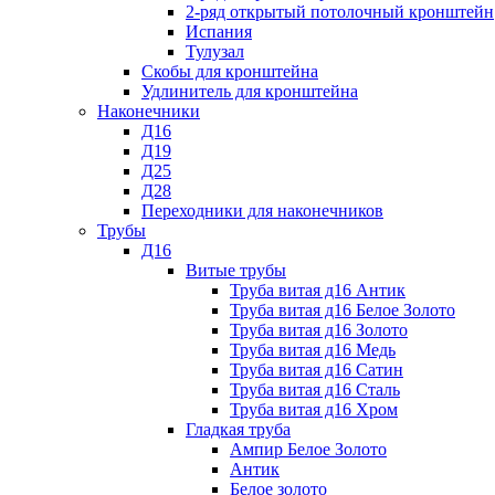
2-ряд открытый потолочный кронштейн
Испания
Тулузал
Скобы для кронштейна
Удлинитель для кронштейна
Наконечники
Д16
Д19
Д25
Д28
Переходники для наконечников
Трубы
Д16
Витые трубы
Труба витая д16 Антик
Труба витая д16 Белое Золото
Труба витая д16 Золото
Труба витая д16 Медь
Труба витая д16 Сатин
Труба витая д16 Сталь
Труба витая д16 Хром
Гладкая труба
Ампир Белое Золото
Антик
Белое золото