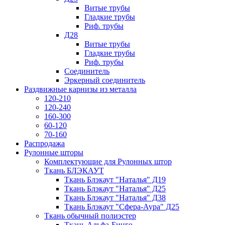
Витые трубы
Гладкие трубы
Риф. трубы
Д28
Витые трубы
Гладкие трубы
Риф. трубы
Соединитель
Эркерный соединитель
Раздвижные карнизы из металла
120-210
120-240
160-300
60-120
70-160
Распродажа
Рулонные шторы
Комплектующие для Рулонных штор
Ткань БЛЭКАУТ
Ткань Блэкаут "Наталья" Д19
Ткань Блэкаут "Наталья" Д25
Ткань Блэкаут "Наталья" Д38
Ткань Блэкаут "Сфера-Аура" Д25
Ткань обычный полиэстер
Ткань Альфа-Бинго