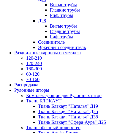
Витые трубы
Гладкие трубы
Риф. трубы
Д28
Витые трубы
Гладкие трубы
Риф. трубы
Соединитель
Эркерный соединитель
Раздвижные карнизы из металла
120-210
120-240
160-300
60-120
70-160
Распродажа
Рулонные шторы
Комплектующие для Рулонных штор
Ткань БЛЭКАУТ
Ткань Блэкаут "Наталья" Д19
Ткань Блэкаут "Наталья" Д25
Ткань Блэкаут "Наталья" Д38
Ткань Блэкаут "Сфера-Аура" Д25
Ткань обычный полиэстер
Ткань Альфа-Бинго