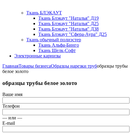
Ткань БЛЭКАУТ
Ткань Блэкаут "Наталья" Д19
Ткань Блэкаут "Наталья" Д25
Ткань Блэкаут "Наталья" Д38
Ткань Блэкаут "Сфера-Аура" Д25
Ткань обычный полиэстер
Ткань Альфа-Бинго
Ткань Шелк-Софт
Электронные карнизы
Главная
Товары бизнеса
Образцы нарезки труб
образцы трубы
белое золото
образцы трубы белое золото
Ваше имя
Телефон
— или —
E-mail